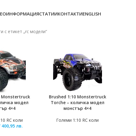
ЕОИНФОРМАЦИЯ
СТАТИИ
КОНТАКТИ
ENGLISH
и с етикет „rc модели“
0 Monstertruck
Brushed 1:10 Monstertruck
ЛИЧКАТА
ОЩЕ
количка модел
Torche – количка модел
тър 4×4
монстър 4×4
:10 RC коли
Големи 1:10 RC коли
/
400,95
лв.