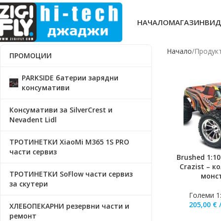
НАЧАЛО
МАГАЗИН
ВИД
Начало
Продукт
ПРОМОЦИИ
PARKSIDE батерии зарядни
консумативи
Консумативи за SilverCrest и
Nevadent Lidl
ТРОТИНЕТКИ XiaoMi M365 1S PRO
части сервиз
Brushed 1:1
ДОБАВЯНЕ В КО
Crazist – 
ТРОТИНЕТКИ SoFlow части сервиз
монс
за скутери
Големи 1
205,00
€
ХЛЕБОПЕКАРНИ резервни части и
ремонт