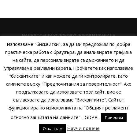
НАЧАЛО
ОБЩИ УСЛОВИЯ
УСЛОВИЯ И ПРАВИЛА
Използваме "бисквитки", за да Ви предложим по-добра
ПОЛИТИКА НА БИСКВИТКИТЕ
ПОЛИТИКА ЗА ПОВЕРИТЕЛНОСТ
практическа работа с браузъра, да анализирате трафика
НАЧИНИ НА ПЛАЩАНЕ
ИЗПРАТЕТЕ ЗАПИТВАНЕ
на сайта, да персонализирате съдържанието и да
управляваме рекламни карета. Прочетете как използваме
"бисквитките" и как можете да ги контролирате, като
кликнете върху "Предпочитания за поверителност". Ако
Copyright © 2014 - 2024 Zigifly.com — Developed by
We Work With
продължавате да използвате този сайт, вие се
You
съгласявате да използваме "бисквитките". Сайтът
функционира по изискванията на "Общият регламент
относно защитата на данните" - GDPR.
Приемам
0
Научи повече
Отказвам
родукти
Филтри
Заявки
Профил