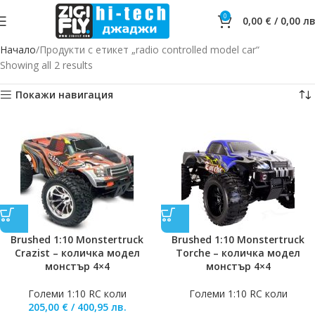
0
0,00
€
/
0,00
лв
Начало
Продукти с етикет „radio controlled model car“
Showing all 2 results
Покажи навигация
Brushed 1:10 Monstertruck
Brushed 1:10 Monstertruck
Crazist – количка модел
Torche – количка модел
монстър 4×4
монстър 4×4
Големи 1:10 RC коли
Големи 1:10 RC коли
205,00
€
/
400,95
лв.