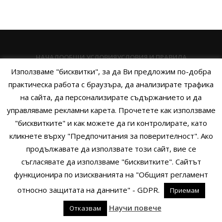
НАЧАЛО
ОБЩИ УСЛОВИЯ
УСЛОВИЯ И ПРАВИЛА
Използваме "бисквитки", за да Ви предложим по-добра
ПОЛИТИКА НА БИСКВИТКИТЕ
ПОЛИТИКА ЗА ПОВЕРИТЕЛНОСТ
практическа работа с браузъра, да анализирате трафика
НАЧИНИ НА ПЛАЩАНЕ
ИЗПРАТЕТЕ ЗАПИТВАНЕ
на сайта, да персонализирате съдържанието и да
управляваме рекламни карета. Прочетете как използваме
"бисквитките" и как можете да ги контролирате, като
кликнете върху "Предпочитания за поверителност". Ако
Copyright © 2014 - 2024 Zigifly.com — Developed by
We Work With
продължавате да използвате този сайт, вие се
You
съгласявате да използваме "бисквитките". Сайтът
функционира по изискванията на "Общият регламент
относно защитата на данните" - GDPR.
Приемам
0
Научи повече
Отказвам
родукти
Филтри
Заявки
Профил