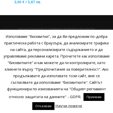
3,00
€
/
5,87
лв.
НАЧАЛО
ОБЩИ УСЛОВИЯ
УСЛОВИЯ И ПРАВИЛА
Използваме "бисквитки", за да Ви предложим по-добра
ПОЛИТИКА НА БИСКВИТКИТЕ
ПОЛИТИКА ЗА ПОВЕРИТЕЛНОСТ
практическа работа с браузъра, да анализирате трафика
НАЧИНИ НА ПЛАЩАНЕ
ИЗПРАТЕТЕ ЗАПИТВАНЕ
на сайта, да персонализирате съдържанието и да
управляваме рекламни карета. Прочетете как използваме
"бисквитките" и как можете да ги контролирате, като
кликнете върху "Предпочитания за поверителност". Ако
Copyright © 2014 - 2024 Zigifly.com — Developed by
We Work With
продължавате да използвате този сайт, вие се
You
съгласявате да използваме "бисквитките". Сайтът
функционира по изискванията на "Общият регламент
относно защитата на данните" - GDPR.
Приемам
0
Научи повече
Отказвам
родукти
Филтри
Заявки
Профил