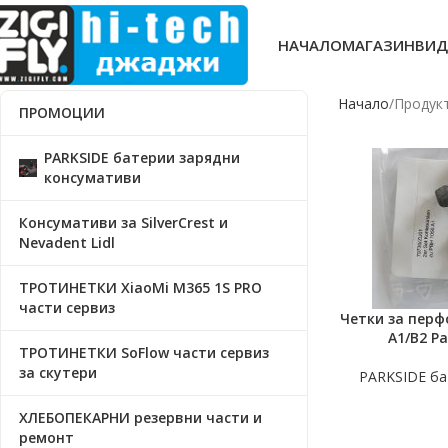
НАЧАЛО
МАГАЗИН
ВИД
Начало
Продукт
ПРОМОЦИИ
PARKSIDE батерии зарядни
консумативи
Консумативи за SilverCrest и
Nevadent Lidl
ТРОТИНЕТКИ XiaoMi M365 1S PRO
части сервиз
Четки за перф
ОЩЕ
A1/B2 Pa
ТРОТИНЕТКИ SoFlow части сервиз
за скутери
PARKSIDE ба
ХЛЕБОПЕКАРНИ резервни части и
ремонт