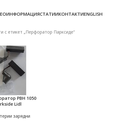
ЕОИНФОРМАЦИЯ
СТАТИИ
КОНТАКТИ
ENGLISH
и с етикет „Перфоратор Парксиде“
оратор PBH 1050
rkside Lidl
терии зарядни