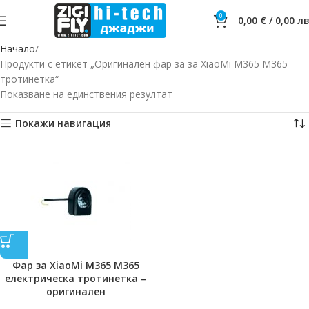
0
0,00
€
/
0,00
лв
Начало
Продукти с етикет „Оригинален фар за за XiaoMi M365 М365
тротинетка“
Показване на единствения резултат
Покажи навигация
Фар за XiaoMi M365 М365
електрическа тротинетка –
оригинален