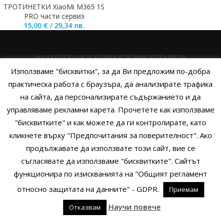
ТРОТИНЕТКИ XiaoMi M365 1S
PRO части сервиз
15,00
€
/
29,34
лв.
НАЧАЛО
ОБЩИ УСЛОВИЯ
УСЛОВИЯ И ПРАВИЛА
Използваме "бисквитки", за да Ви предложим по-добра
ПОЛИТИКА НА БИСКВИТКИТЕ
ПОЛИТИКА ЗА ПОВЕРИТЕЛНОСТ
практическа работа с браузъра, да анализирате трафика
на сайта, да персонализирате съдържанието и да
НАЧИНИ НА ПЛАЩАНЕ
ИЗПРАТЕТЕ ЗАПИТВАНЕ
управляваме рекламни карета. Прочетете как използваме
"бисквитките" и как можете да ги контролирате, като
кликнете върху "Предпочитания за поверителност". Ако
Copyright © 2014 - 2024 Zigifly.com — Developed by
We Work With
продължавате да използвате този сайт, вие се
You
съгласявате да използваме "бисквитките". Сайтът
функционира по изискванията на "Общият регламент
относно защитата на данните" - GDPR.
Приемам
0
Научи повече
Отказвам
родукти
Филтри
Заявки
Профил