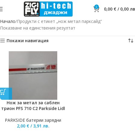
0
0,00
€
/
0,00
лв
Начало
Продукти с етикет „нож метал парксайд“
Показване на единствения резултат
Покажи навигация
Нож за метал за саблен
трион PFS 710 C2 Parkside Lidl
PARKSIDE батерии зарядни
2,00
€
/
3,91
лв.