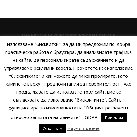
НАЧАЛО
ОБЩИ УСЛОВИЯ
УСЛОВИЯ И ПРАВИЛА
Използваме "бисквитки", за да Ви предложим по-добра
ПОЛИТИКА НА БИСКВИТКИТЕ
ПОЛИТИКА ЗА ПОВЕРИТЕЛНОСТ
практическа работа с браузъра, да анализирате трафика
НАЧИНИ НА ПЛАЩАНЕ
ИЗПРАТЕТЕ ЗАПИТВАНЕ
на сайта, да персонализирате съдържанието и да
управляваме рекламни карета. Прочетете как използваме
"бисквитките" и как можете да ги контролирате, като
кликнете върху "Предпочитания за поверителност". Ако
Copyright © 2014 - 2024 Zigifly.com — Developed by
We Work With
продължавате да използвате този сайт, вие се
You
съгласявате да използваме "бисквитките". Сайтът
функционира по изискванията на "Общият регламент
относно защитата на данните" - GDPR.
Приемам
0
Научи повече
Отказвам
родукти
Филтри
Заявки
Профил