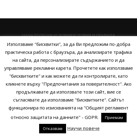
НАЧАЛО
ОБЩИ УСЛОВИЯ
УСЛОВИЯ И ПРАВИЛА
Използваме "бисквитки", за да Ви предложим по-добра
ПОЛИТИКА НА БИСКВИТКИТЕ
ПОЛИТИКА ЗА ПОВЕРИТЕЛНОСТ
практическа работа с браузъра, да анализирате трафика
НАЧИНИ НА ПЛАЩАНЕ
ИЗПРАТЕТЕ ЗАПИТВАНЕ
на сайта, да персонализирате съдържанието и да
управляваме рекламни карета. Прочетете как използваме
"бисквитките" и как можете да ги контролирате, като
кликнете върху "Предпочитания за поверителност". Ако
Copyright © 2014 - 2024 Zigifly.com — Developed by
We Work With
продължавате да използвате този сайт, вие се
You
съгласявате да използваме "бисквитките". Сайтът
функционира по изискванията на "Общият регламент
относно защитата на данните" - GDPR.
Приемам
0
Научи повече
Отказвам
родукти
Филтри
Заявки
Профил