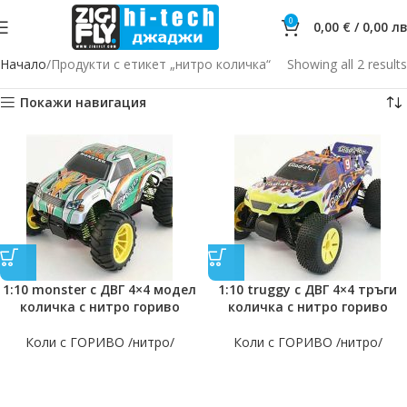
0
0,00
€
/
0,00
лв
Начало
Продукти с етикет „нитро количка“
Showing all 2 results
Покажи навигация
1:10 monster с ДВГ 4×4 модел
1:10 truggy с ДВГ 4×4 тръги
количка с нитро гориво
количка с нитро гориво
Коли с ГОРИВО /нитро/
Коли с ГОРИВО /нитро/