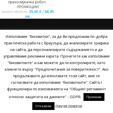
прахосмукачка робот
,
ПРОМОЦИИ
35,00
€
/
68,45
45,50
€
/
88,99
лв.
лв.
НАЧАЛО
ОБЩИ УСЛОВИЯ
УСЛОВИЯ И ПРАВИЛА
Използваме "бисквитки", за да Ви предложим по-добра
ПОЛИТИКА НА БИСКВИТКИТЕ
ПОЛИТИКА ЗА ПОВЕРИТЕЛНОСТ
практическа работа с браузъра, да анализирате трафика
на сайта, да персонализирате съдържанието и да
НАЧИНИ НА ПЛАЩАНЕ
ИЗПРАТЕТЕ ЗАПИТВАНЕ
управляваме рекламни карета. Прочетете как използваме
"бисквитките" и как можете да ги контролирате, като
кликнете върху "Предпочитания за поверителност". Ако
Copyright © 2014 - 2024 Zigifly.com — Developed by
We Work With
продължавате да използвате този сайт, вие се
You
съгласявате да използваме "бисквитките". Сайтът
функционира по изискванията на "Общият регламент
относно защитата на данните" - GDPR.
Приемам
0
Научи повече
Отказвам
родукти
Филтри
Заявки
Профил