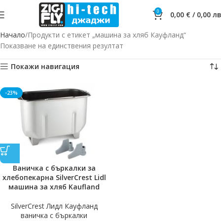
0
0,00
€
/
0,00
лв
Начало
Продукти с етикет „машина за хляб Кауфланд“
Показване на единствения резултат
Покажи навигация
-23%
Ваничка с бъркалки за
хлебопекарна SilverCrest Lidl
машина за хляб Kaufland
SilverCrest Лидл Кауфланд
ваничка с бъркалки