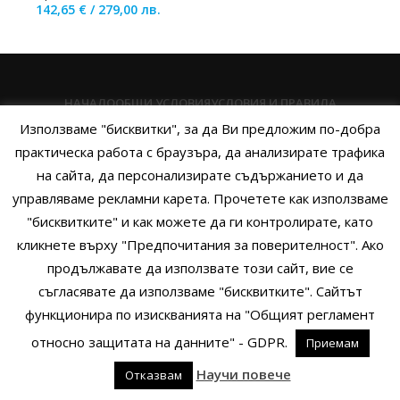
142,65
€
/
279,00
лв.
НАЧАЛО
ОБЩИ УСЛОВИЯ
УСЛОВИЯ И ПРАВИЛА
Използваме "бисквитки", за да Ви предложим по-добра
ПОЛИТИКА НА БИСКВИТКИТЕ
ПОЛИТИКА ЗА ПОВЕРИТЕЛНОСТ
практическа работа с браузъра, да анализирате трафика
НАЧИНИ НА ПЛАЩАНЕ
ИЗПРАТЕТЕ ЗАПИТВАНЕ
на сайта, да персонализирате съдържанието и да
управляваме рекламни карета. Прочетете как използваме
"бисквитките" и как можете да ги контролирате, като
кликнете върху "Предпочитания за поверителност". Ако
Copyright © 2014 - 2024 Zigifly.com — Developed by
We Work With
продължавате да използвате този сайт, вие се
You
съгласявате да използваме "бисквитките". Сайтът
функционира по изискванията на "Общият регламент
относно защитата на данните" - GDPR.
Приемам
0
Научи повече
Отказвам
родукти
Филтри
Заявки
Профил