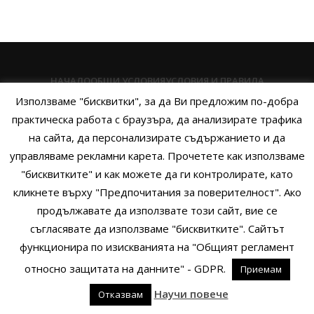
НАЧАЛО
ОБЩИ УСЛОВИЯ
УСЛОВИЯ И ПРАВИЛА
Използваме "бисквитки", за да Ви предложим по-добра
ПОЛИТИКА НА БИСКВИТКИТЕ
ПОЛИТИКА ЗА ПОВЕРИТЕЛНОСТ
практическа работа с браузъра, да анализирате трафика
НАЧИНИ НА ПЛАЩАНЕ
ИЗПРАТЕТЕ ЗАПИТВАНЕ
на сайта, да персонализирате съдържанието и да
управляваме рекламни карета. Прочетете как използваме
"бисквитките" и как можете да ги контролирате, като
кликнете върху "Предпочитания за поверителност". Ако
Copyright © 2014 - 2024 Zigifly.com — Developed by
We Work With
продължавате да използвате този сайт, вие се
You
съгласявате да използваме "бисквитките". Сайтът
функционира по изискванията на "Общият регламент
относно защитата на данните" - GDPR.
Приемам
0
Научи повече
Отказвам
родукти
Филтри
Заявки
Профил