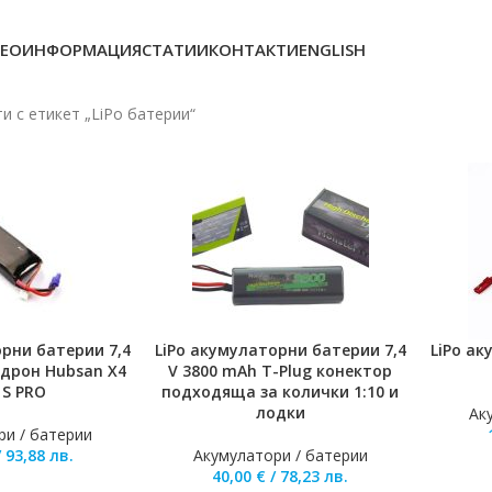
ЕОИНФОРМАЦИЯ
СТАТИИ
КОНТАКТИ
ENGLISH
и с етикет „LiPo батерии“
орни батерии 7,4
LiPo акумулаторни батерии 7,4
LiPo ак
ЛИЧКАТА
ДОБАВЯНЕ В КОЛИЧКАТА
ДОБАВЯ
 дрон Hubsan X4
V 3800 mAh T-Plug конектор
1S PRO
подходяща за колички 1:10 и
лодки
Ак
ри / батерии
/
93,88
лв.
Акумулатори / батерии
40,00
€
/
78,23
лв.