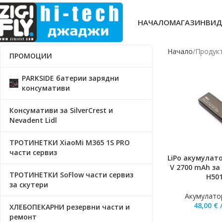
НАЧАЛО
МАГАЗИН
ВИД
Начало
Продукт
ПРОМОЦИИ
PARKSIDE батерии зарядни
консумативи
Консумативи за SilverCrest и
Nevadent Lidl
ТРОТИНЕТКИ XiaoMi M365 1S PRO
части сервиз
LiPo акумулат
ДОБАВЯНЕ В КО
V 2700 mAh за
ТРОТИНЕТКИ SoFlow части сервиз
H50
за скутери
Акумулато
48,00
€
ХЛЕБОПЕКАРНИ резервни части и
ремонт