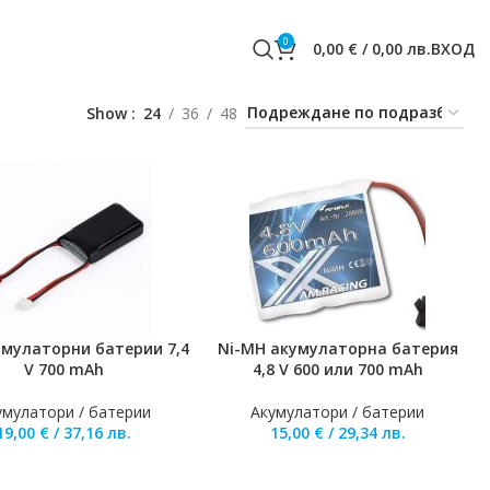
0
0,00
€
/
0,00
лв.
ВХОД
Show
24
36
48
умулаторни батерии 7,4
Ni-MH aкумулаторна батерия
НЕ В КОЛИЧКАТА
ДОБАВЯНЕ В КОЛИЧКАТА
V 700 mAh
4,8 V 600 или 700 mAh
умулатори / батерии
Акумулатори / батерии
19,00
€
/
37,16
лв.
15,00
€
/
29,34
лв.