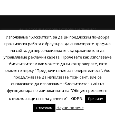
НАЧАЛО
ОБЩИ УСЛОВИЯ
УСЛОВИЯ И ПРАВИЛА
Използваме "бисквитки", за да Ви предложим по-добра
ПОЛИТИКА НА БИСКВИТКИТЕ
ПОЛИТИКА ЗА ПОВЕРИТЕЛНОСТ
практическа работа с браузъра, да анализирате трафика
НАЧИНИ НА ПЛАЩАНЕ
ИЗПРАТЕТЕ ЗАПИТВАНЕ
на сайта, да персонализирате съдържанието и да
управляваме рекламни карета. Прочетете как използваме
"бисквитките" и как можете да ги контролирате, като
кликнете върху "Предпочитания за поверителност". Ако
Copyright © 2014 - 2024 Zigifly.com — Developed by
We Work With
продължавате да използвате този сайт, вие се
You
съгласявате да използваме "бисквитките". Сайтът
функционира по изискванията на "Общият регламент
относно защитата на данните" - GDPR.
Приемам
0
Научи повече
Отказвам
родукти
Филтри
Заявки
Профил