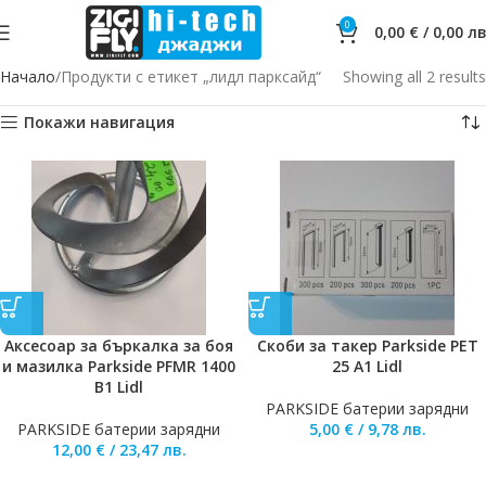
0
0,00
€
/
0,00
лв
Начало
Продукти с етикет „лидл парксайд“
Showing all 2 results
Покажи навигация
Аксесоар за бъркалка за боя
Скоби за такер Parkside PET
и мазилка Parkside PFMR 1400
25 A1 Lidl
B1 Lidl
PARKSIDE батерии зарядни
PARKSIDE батерии зарядни
5,00
€
/
9,78
лв.
12,00
€
/
23,47
лв.