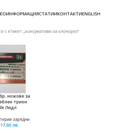
ЕОИНФОРМАЦИЯ
СТАТИИ
КОНТАКТИ
ENGLISH
и с етикет „консумативи за клонорез“
бр. ножове за
ЛИЧКАТА
саблен трион
ide Лидл
терии зарядни
/
17,60
лв.