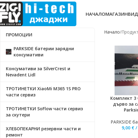
НАЧАЛО
МАГАЗИН
ВИД
Начало
Продукт
ПРОМОЦИИ
PARKSIDE батерии зарядни
консумативи
Консумативи за SilverCrest и
Nevadent Lidl
ТРОТИНЕТКИ XiaoMi M365 1S PRO
части сервиз
Комплект 3 
ДОБАВЯНЕ В КО
дърво за 
ТРОТИНЕТКИ SoFlow части сервиз
Parks
за скутери
PARKSIDE ба
9,00
€
ХЛЕБОПЕКАРНИ резервни части и
ремонт