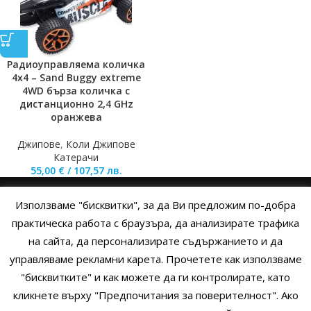
Радиоуправляема количка
4х4 – Sand Buggy extreme
4WD бърза количка с
дистанционно 2,4 GHz
оранжева
Джипове
,
Коли Джипове
Катерачи
55,00
€
/
107,57
лв.
Използваме "бисквитки", за да Ви предложим по-добра
НАЧАЛО
ОБЩИ УСЛОВИЯ
УСЛОВИЯ И ПРАВИЛА
практическа работа с браузъра, да анализирате трафика
на сайта, да персонализирате съдържанието и да
ПОЛИТИКА НА БИСКВИТКИТЕ
ПОЛИТИКА ЗА ПОВЕРИТЕЛНОСТ
управляваме рекламни карета. Прочетете как използваме
НАЧИНИ НА ПЛАЩАНЕ
ИЗПРАТЕТЕ ЗАПИТВАНЕ
"бисквитките" и как можете да ги контролирате, като
кликнете върху "Предпочитания за поверителност". Ако