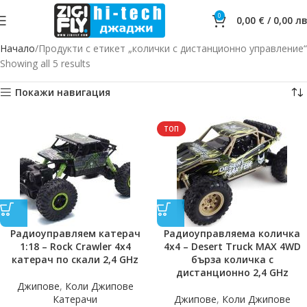
0
0,00
€
/
0,00
лв
Начало
Продукти с етикет „колички с дистанционно управление“
Showing all 5 results
Покажи навигация
ТОП
Радиоуправляем катерач
Радиоуправляема количка
1:18 – Rock Crawler 4х4
4х4 – Desert Truck MAX 4WD
катерач по скали 2,4 GHz
бърза количка с
дистанционно 2,4 GHz
Джипове
,
Коли Джипове
Катерачи
Джипове
,
Коли Джипове