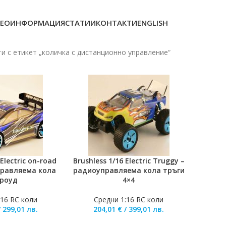
ЕОИНФОРМАЦИЯ
СТАТИИ
КОНТАКТИ
ENGLISH
и с етикет „количка с дистанционно управление“
 Electric on-road
Brushless 1/16 Electric Truggy –
ЛИЧКАТА
ДОБАВЯНЕ В КОЛИЧКАТА
правляема кола
радиоуправляема кола тръги
-роуд
4×4
:16 RC коли
Средни 1:16 RC коли
/
299,01
лв.
204,01
€
/
399,01
лв.