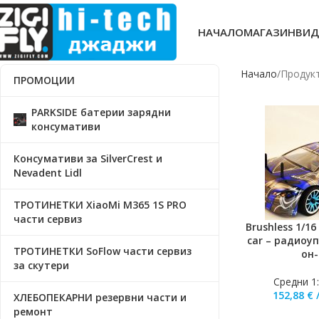
НАЧАЛО
МАГАЗИН
ВИД
Начало
Продукт
ПРОМОЦИИ
PARKSIDE батерии зарядни
консумативи
Консумативи за SilverCrest и
Nevadent Lidl
ТРОТИНЕТКИ XiaoMi M365 1S PRO
части сервиз
Brushless 1/16
ДОБАВЯНЕ В КО
car – радиоу
ТРОТИНЕТКИ SoFlow части сервиз
он
за скутери
Средни 1
152,88
€
ХЛЕБОПЕКАРНИ резервни части и
ремонт