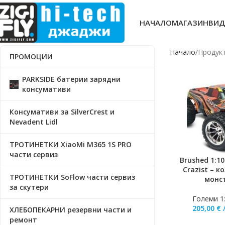
НАЧАЛО
МАГАЗИН
ВИД
Начало
Продукт
ПРОМОЦИИ
PARKSIDE батерии зарядни
консумативи
Консумативи за SilverCrest и
Nevadent Lidl
ТРОТИНЕТКИ XiaoMi M365 1S PRO
части сервиз
Brushed 1:1
ДОБАВЯНЕ В КО
Crazist – 
ТРОТИНЕТКИ SoFlow части сервиз
монс
за скутери
Големи 1
205,00
€
ХЛЕБОПЕКАРНИ резервни части и
ремонт