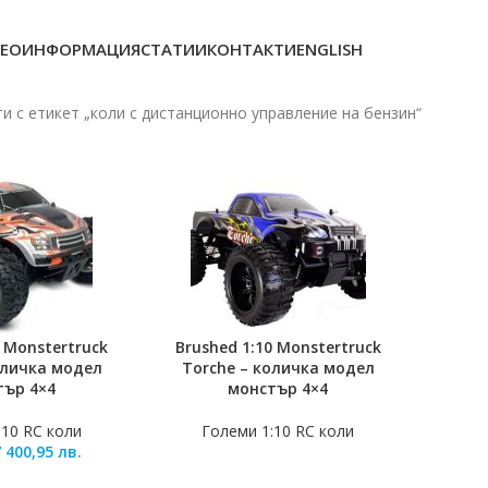
ЕОИНФОРМАЦИЯ
СТАТИИ
КОНТАКТИ
ENGLISH
и с етикет „коли с дистанционно управление на бензин“
0 Monstertruck
Brushed 1:10 Monstertruck
ЛИЧКАТА
ОЩЕ
количка модел
Torche – количка модел
тър 4×4
монстър 4×4
:10 RC коли
Големи 1:10 RC коли
/
400,95
лв.