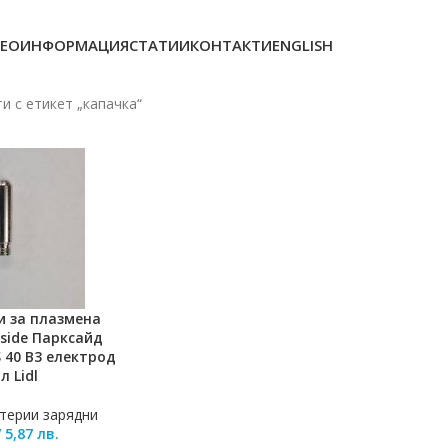
ЕОИНФОРМАЦИЯ
СТАТИИ
КОНТАКТИ
ENGLISH
и с етикет „капачка“
и за плазмена
ЛИЧКАТА
kside Парксайд
S 40 B3 електрод
л Lidl
терии зарядни
/
5,87
лв.