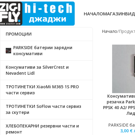
НАЧАЛО
МАГАЗИН
ВИД
Начало
Продукт
ПРОМОЦИИ
PARKSIDE батерии зарядни
консумативи
Консумативи за SilverCrest и
Nevadent Lidl
ТРОТИНЕТКИ XiaoMi M365 1S PRO
части сервиз
Консуматив
ДОБАВЯНЕ В КО
резачка Par
ТРОТИНЕТКИ SoFlow части сервиз
PPSK 40 A2/ PP
за скутери
Лид
PARKSIDE ба
ХЛЕБОПЕКАРНИ резервни части и
3,00
€
ремонт