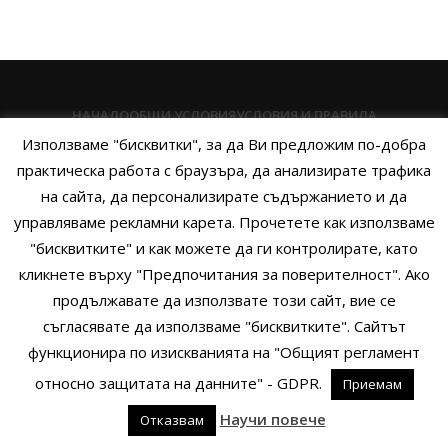
НАЧАЛО
ОБЩИ УСЛОВИЯ
УСЛОВИЯ И ПРАВИЛА
Използваме "бисквитки", за да Ви предложим по-добра
ПОЛИТИКА НА БИСКВИТКИТЕ
ПОЛИТИКА ЗА ПОВЕРИТЕЛНОСТ
практическа работа с браузъра, да анализирате трафика
НАЧИНИ НА ПЛАЩАНЕ
ИЗПРАТЕТЕ ЗАПИТВАНЕ
на сайта, да персонализирате съдържанието и да
управляваме рекламни карета. Прочетете как използваме
"бисквитките" и как можете да ги контролирате, като
кликнете върху "Предпочитания за поверителност". Ако
Copyright © 2014 - 2024 Zigifly.com — Developed by
We Work With
продължавате да използвате този сайт, вие се
You
съгласявате да използваме "бисквитките". Сайтът
функционира по изискванията на "Общият регламент
относно защитата на данните" - GDPR.
Приемам
0
Научи повече
Отказвам
родукти
Филтри
Заявки
Профил