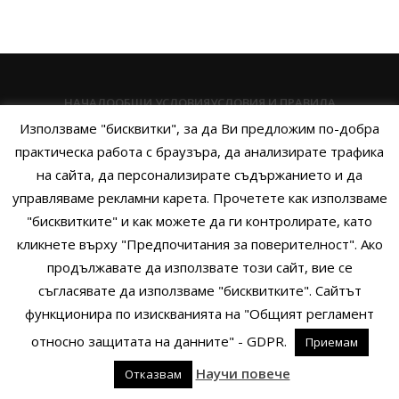
НАЧАЛО
ОБЩИ УСЛОВИЯ
УСЛОВИЯ И ПРАВИЛА
Използваме "бисквитки", за да Ви предложим по-добра
ПОЛИТИКА НА БИСКВИТКИТЕ
ПОЛИТИКА ЗА ПОВЕРИТЕЛНОСТ
практическа работа с браузъра, да анализирате трафика
НАЧИНИ НА ПЛАЩАНЕ
ИЗПРАТЕТЕ ЗАПИТВАНЕ
на сайта, да персонализирате съдържанието и да
управляваме рекламни карета. Прочетете как използваме
"бисквитките" и как можете да ги контролирате, като
кликнете върху "Предпочитания за поверителност". Ако
Copyright © 2014 - 2024 Zigifly.com — Developed by
We Work With
продължавате да използвате този сайт, вие се
You
съгласявате да използваме "бисквитките". Сайтът
функционира по изискванията на "Общият регламент
относно защитата на данните" - GDPR.
Приемам
0
Научи повече
Отказвам
родукти
Филтри
Заявки
Профил