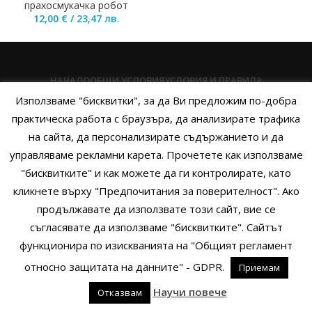
прахосмукачка робот
12,00
€
/
23,47
лв.
НАЧАЛО
ОБЩИ УСЛОВИЯ
УСЛОВИЯ И ПРАВИЛА
Използваме "бисквитки", за да Ви предложим по-добра
ПОЛИТИКА НА БИСКВИТКИТЕ
ПОЛИТИКА ЗА ПОВЕРИТЕЛНОСТ
практическа работа с браузъра, да анализирате трафика
НАЧИНИ НА ПЛАЩАНЕ
ИЗПРАТЕТЕ ЗАПИТВАНЕ
на сайта, да персонализирате съдържанието и да
управляваме рекламни карета. Прочетете как използваме
"бисквитките" и как можете да ги контролирате, като
кликнете върху "Предпочитания за поверителност". Ако
Copyright © 2014 - 2024 Zigifly.com — Developed by
We Work With
продължавате да използвате този сайт, вие се
You
съгласявате да използваме "бисквитките". Сайтът
функционира по изискванията на "Общият регламент
относно защитата на данните" - GDPR.
Приемам
0
Научи повече
Отказвам
родукти
Филтри
Заявки
Профил