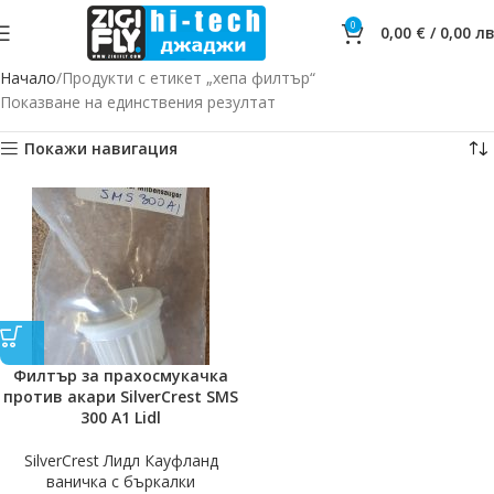
0
0,00
€
/
0,00
лв
Начало
Продукти с етикет „хепа филтър“
Показване на единствения резултат
Покажи навигация
Филтър за прахосмукачка
против акари SilverCrest SMS
300 A1 Lidl
SilverCrest Лидл Кауфланд
ваничка с бъркалки