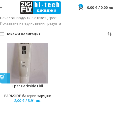
0
0,00
€
/
0,00
лв
Начало
Продукти с етикет „грес“
Показване на единствения резултат
Покажи навигация
Грес Parkside Lidl
PARKSIDE батерии зарядни
2,00
€
/
3,91
лв.