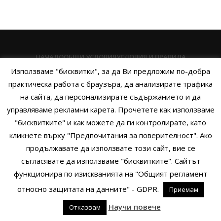
НАЧАЛО
ОБЩИ УСЛОВИЯ
УСЛОВИЯ И ПРАВИЛА
Използваме "бисквитки", за да Ви предложим по-добра
ПОЛИТИКА НА БИСКВИТКИТЕ
ПОЛИТИКА ЗА ПОВЕРИТЕЛНОСТ
практическа работа с браузъра, да анализирате трафика
НАЧИНИ НА ПЛАЩАНЕ
ИЗПРАТЕТЕ ЗАПИТВАНЕ
на сайта, да персонализирате съдържанието и да
управляваме рекламни карета. Прочетете как използваме
"бисквитките" и как можете да ги контролирате, като
кликнете върху "Предпочитания за поверителност". Ако
Copyright © 2014 - 2024 Zigifly.com — Developed by
We Work With
продължавате да използвате този сайт, вие се
You
съгласявате да използваме "бисквитките". Сайтът
функционира по изискванията на "Общият регламент
относно защитата на данните" - GDPR.
Приемам
0
Научи повече
Отказвам
родукти
Филтри
Заявки
Профил