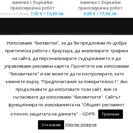
ваничка с бъркалки
ваничка с бъркалки
прахосмукачка робот
прахосмукачка робот
7,00
€
/
13,69
лв.
9,00
€
/
17,60
лв.
9,20
€
/
17,99
лв.
НАЧАЛО
ОБЩИ УСЛОВИЯ
УСЛОВИЯ И ПРАВИЛА
Използваме "бисквитки", за да Ви предложим по-добра
ПОЛИТИКА НА БИСКВИТКИТЕ
ПОЛИТИКА ЗА ПОВЕРИТЕЛНОСТ
практическа работа с браузъра, да анализирате трафика
НАЧИНИ НА ПЛАЩАНЕ
ИЗПРАТЕТЕ ЗАПИТВАНЕ
на сайта, да персонализирате съдържанието и да
управляваме рекламни карета. Прочетете как използваме
"бисквитките" и как можете да ги контролирате, като
кликнете върху "Предпочитания за поверителност". Ако
Copyright © 2014 - 2024 Zigifly.com — Developed by
We Work With
продължавате да използвате този сайт, вие се
You
съгласявате да използваме "бисквитките". Сайтът
функционира по изискванията на "Общият регламент
относно защитата на данните" - GDPR.
Приемам
0
Научи повече
Отказвам
родукти
Филтри
Заявки
Профил