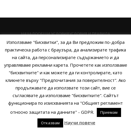
НАЧАЛО
ОБЩИ УСЛОВИЯ
УСЛОВИЯ И ПРАВИЛА
Използваме "бисквитки", за да Ви предложим по-добра
ПОЛИТИКА НА БИСКВИТКИТЕ
ПОЛИТИКА ЗА ПОВЕРИТЕЛНОСТ
практическа работа с браузъра, да анализирате трафика
НАЧИНИ НА ПЛАЩАНЕ
ИЗПРАТЕТЕ ЗАПИТВАНЕ
на сайта, да персонализирате съдържанието и да
управляваме рекламни карета. Прочетете как използваме
"бисквитките" и как можете да ги контролирате, като
кликнете върху "Предпочитания за поверителност". Ако
Copyright © 2014 - 2024 Zigifly.com — Developed by
We Work With
продължавате да използвате този сайт, вие се
You
съгласявате да използваме "бисквитките". Сайтът
функционира по изискванията на "Общият регламент
относно защитата на данните" - GDPR.
Приемам
0
Научи повече
Отказвам
родукти
Филтри
Заявки
Профил