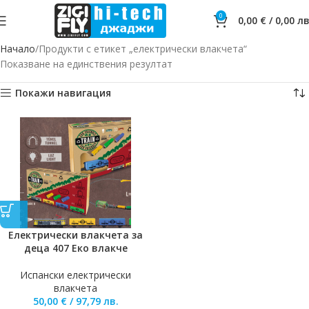
0
0,00
€
/
0,00
лв
Начало
Продукти с етикет „електрически влакчета“
Показване на единствения резултат
Покажи навигация
Електрически влакчета за
деца 407 Еко влакче
Испански електрически
влакчета
50,00
€
/
97,79
лв.