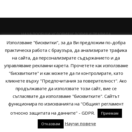
НАЧАЛО
ОБЩИ УСЛОВИЯ
УСЛОВИЯ И ПРАВИЛА
Използваме "бисквитки", за да Ви предложим по-добра
ПОЛИТИКА НА БИСКВИТКИТЕ
ПОЛИТИКА ЗА ПОВЕРИТЕЛНОСТ
практическа работа с браузъра, да анализирате трафика
НАЧИНИ НА ПЛАЩАНЕ
ИЗПРАТЕТЕ ЗАПИТВАНЕ
на сайта, да персонализирате съдържанието и да
управляваме рекламни карета. Прочетете как използваме
"бисквитките" и как можете да ги контролирате, като
кликнете върху "Предпочитания за поверителност". Ако
Copyright © 2014 - 2024 Zigifly.com — Developed by
We Work With
продължавате да използвате този сайт, вие се
You
съгласявате да използваме "бисквитките". Сайтът
функционира по изискванията на "Общият регламент
относно защитата на данните" - GDPR.
Приемам
0
Научи повече
Отказвам
родукти
Филтри
Заявки
Профил