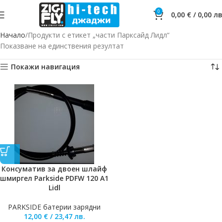
0
0,00
€
/
0,00
лв
Начало
Продукти с етикет „части Парксайд Лидл“
Показване на единствения резултат
Покажи навигация
Консуматив за двоен шлайф
шмиргел Parkside PDFW 120 A1
Lidl
PARKSIDE батерии зарядни
12,00
€
/
23,47
лв.