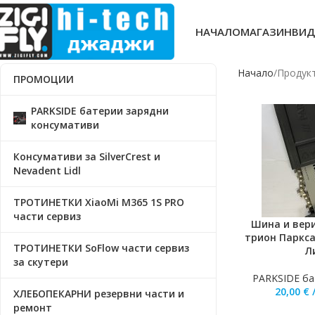
НАЧАЛО
МАГАЗИН
ВИД
Начало
Продукт
ПРОМОЦИИ
PARKSIDE батерии зарядни
консумативи
Консумативи за SilverCrest и
Nevadent Lidl
ТРОТИНЕТКИ XiaoMi M365 1S PRO
части сервиз
Шина и вери
ДОБАВЯНЕ В КО
трион Паркса
ТРОТИНЕТКИ SoFlow части сервиз
Л
за скутери
PARKSIDE ба
20,00
€
ХЛЕБОПЕКАРНИ резервни части и
ремонт