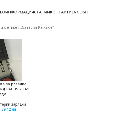
ЕОИНФОРМАЦИЯ
СТАТИИ
КОНТАКТИ
ENGLISH
и с етикет „батерия Parkside“
га за резачка
ЛИЧКАТА
йд PAGHS 20 A1
идл
терии зарядни
/
39,12
лв.