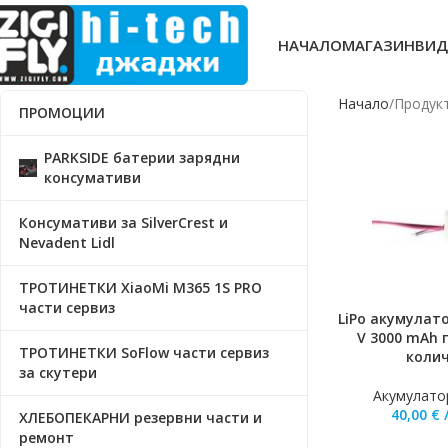
НАЧАЛО
МАГАЗИН
ВИД
Начало
Продукт
ПРОМОЦИИ
PARKSIDE батерии зарядни
консумативи
Консумативи за SilverCrest и
Nevadent Lidl
ТРОТИНЕТКИ XiaoMi M365 1S PRO
части сервиз
LiPo акумулат
ДОБАВЯНЕ В КО
V 3000 mAh
ТРОТИНЕТКИ SoFlow части сервиз
колич
за скутери
Акумулато
40,00
€
ХЛЕБОПЕКАРНИ резервни части и
ремонт