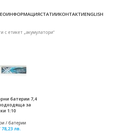
ЕОИНФОРМАЦИЯ
СТАТИИ
КОНТАКТИ
ENGLISH
и с етикет „акумулатори“
орни батерии 7,4
ЛИЧКАТА
 подходяща за
ки 1:10
ри / батерии
/
78,23
лв.