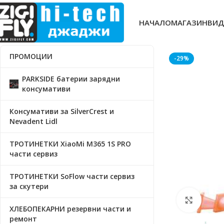
НАЧАЛО
МАГАЗИН
ВИД
ПРОМОЦИИ
-29%
PARKSIDE батерии зарядни
консумативи
Консумативи за SilverCrest и
Nevadent Lidl
ТРОТИНЕТКИ XiaoMi M365 1S PRO
части сервиз
ТРОТИНЕТКИ SoFlow части сервиз
за скутери
Click t
ХЛЕБОПЕКАРНИ резервни части и
ремонт