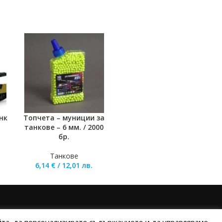
нк
Топчета – муниции за
ДОБАВЯНЕ В КОЛИЧКАТА
танкове – 6 мм. / 2000
бр.
Танкове
6,14
€
/
12,01
лв.
ИНИ НА ПЛАЩАНЕ
ИЗПРАТЕТЕ ЗАПИТВАНЕ