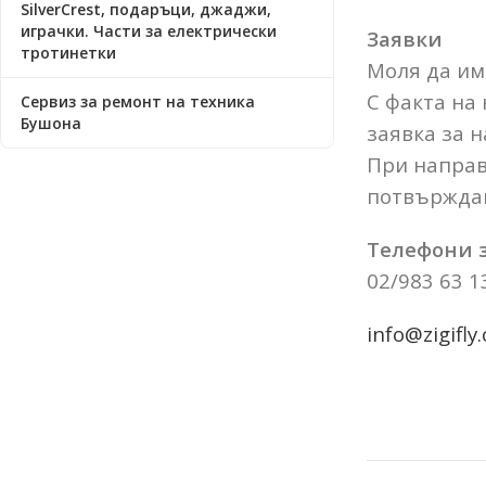
SilverCrest, подаръци, джаджи,
играчки. Части за електрически
Заявки
тротинетки
Моля да има
С факта на
Сервиз за ремонт на техника
Бушона
заявка за н
При направ
потвърждав
Телефони з
02/983 63 1
info@zigifly