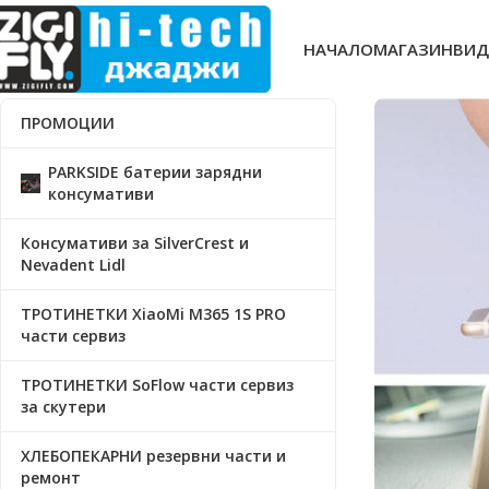
НАЧАЛО
МАГАЗИН
ВИД
ПРОМОЦИИ
PARKSIDE батерии зарядни
консумативи
Консумативи за SilverCrest и
Nevadent Lidl
ТРОТИНЕТКИ XiaoMi M365 1S PRO
части сервиз
ТРОТИНЕТКИ SoFlow части сервиз
за скутери
ХЛЕБОПЕКАРНИ резервни части и
ремонт