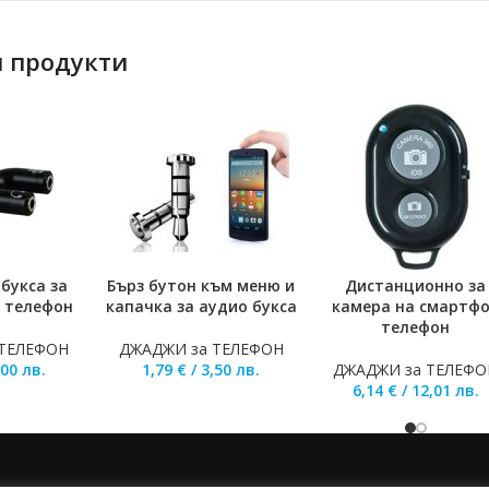
 продукти
букса за
Бърз бутон към меню и
Дистанционно за
ОЛИЧКАТА
ДОБАВЯНЕ В КОЛИЧКАТА
ДОБАВЯНЕ В КОЛИЧКА
а телефон
капачка за аудио букса
камера на смартф
телефон
 ТЕЛЕФОН
ДЖАДЖИ за ТЕЛЕФОН
,00
лв.
1,79
€
/
3,50
лв.
ДЖАДЖИ за ТЕЛЕФО
6,14
€
/
12,01
лв.