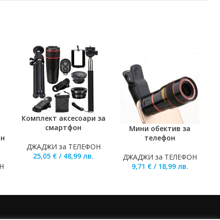
Комплект аксесоари за
ДОБАВЯНЕ В КОЛИЧКАТА
смартфон
Мини обектив за
У
ТА
ДОБАВЯНЕ В КОЛИЧКАТА
Д
он
телефон
ДЖАДЖИ за ТЕЛЕФОН
25,05
€
/
48,99
лв.
ДЖАДЖИ за ТЕЛЕФОН
Н
9,71
€
/
18,99
лв.