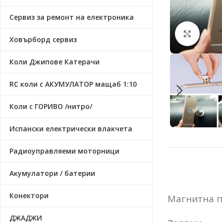
Сервиз за ремонт на електроника
Click t
Ховърборд сервиз
Коли Джипове Катерачи
RC коли с АКУМУЛАТОР мащаб 1:10
Коли с ГОРИВО /нитро/
Испански електрически влакчета
Радиоуправляеми моторници
Акумулатори / батерии
Конектори
Магнитна п
ДЖАДЖИ