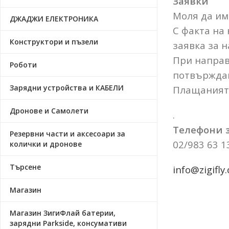
Заявки
Моля да има
ДЖАДЖИ ЕЛЕКТРОНИКА
С факта на
Конструктори и пъзели
заявка за н
При направ
Роботи
потвърждав
Зарядни устройства и КАБЕЛИ
Плащанията
Дронове и Самолети
.
Телефони з
Резервни части и аксесоари за
02/983 63 1
колички и дронове
Търсене
info@zigifly
Магазин
Магазин ЗигиФлай батерии,
зарядни Parkside, консумативи