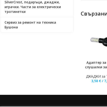
SilverCrest, подаръци, джаджи,
играчки. Части за електрически
тротинетки
Свързани
Сервиз за ремонт на техника
Бушона
Адаптер за 
ДОБАВЯНЕ В К
слушалки з
ДЖАДЖИ за
3,58
€
/
7