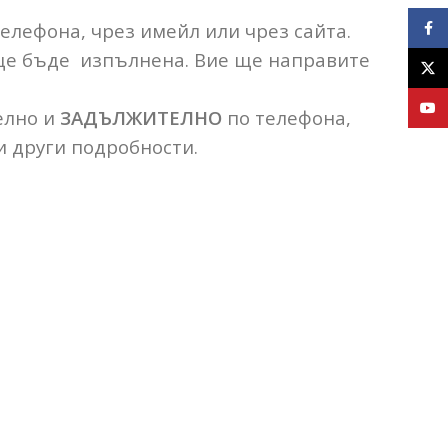
телефона, чрез имейл или чрез сайта.
Face
 ще бъде изпълнена. Вие ще направите
X
YouT
елно и
ЗАДЪЛЖИТЕЛНО
по телефона,
и други подробности.