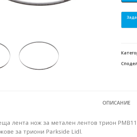
o enlarge
Катего
Сподел
ОПИСАНИЕ
еща лента нож за метален лентов трион PMB11
ове за триони Parkside Lidl.