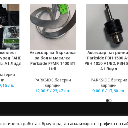
комплект
Аксесоар за бъркалка
Аксесоар патронни
ОЛИЧКАТА
ДОБАВЯНЕ В КОЛИЧКАТА
ДОБАВЯНЕ В КОЛИЧКА
 уред FAHE
за боя и мазилка
Parkside PBH 1500 A
-Li A1 Лидл
Parkside PFMR 1400 B1
PBH 1050 A1/B2, PBH 
Lidl
A1 Лидл
батерии
ни
PARKSIDE батерии
PARKSIDE батерии
7,16
лв.
зарядни
зарядни
12,00
€
/
23,47
лв.
9,00
€
/
17,60
лв.
А
ПОЛИТИКА НА БИСКВИТКИТЕ
ПОЛИТИКА ЗА ПОВЕРИТЕЛНОСТ
НАЧ
рактическа работа с браузъра, да анализирате трафика на с