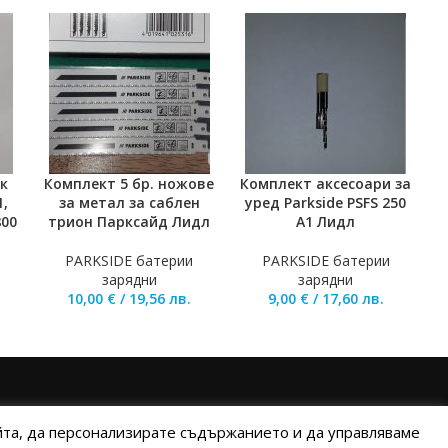
к
Комплект 5 бр. ножове
Комплект аксесоари за
ТА
ДОБАВЯНЕ В КОЛИЧКАТА
ДОБАВЯНЕ В КОЛИЧКАТА
Д
1,
за метал за саблен
уред Parkside PSFS 250
800
трион Парксайд Лидл
A1 Лидл
PARKSIDE батерии
PARKSIDE батерии
зарядни
зарядни
10,00
€
/
19,56
лв.
9,00
€
/
17,60
лв.
ИНИ НА ПЛАЩАНЕ
ИЗПРАТЕТЕ ЗАПИТВАНЕ
айта, да персонализирате съдържанието и да управляваме