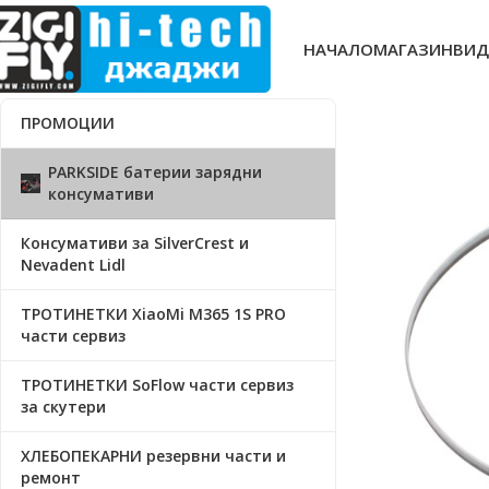
НАЧАЛО
МАГАЗИН
ВИД
ПРОМОЦИИ
PARKSIDE батерии зарядни
консумативи
Консумативи за SilverCrest и
Nevadent Lidl
ТРОТИНЕТКИ XiaoMi M365 1S PRO
части сервиз
ТРОТИНЕТКИ SoFlow части сервиз
за скутери
ХЛЕБОПЕКАРНИ резервни части и
ремонт