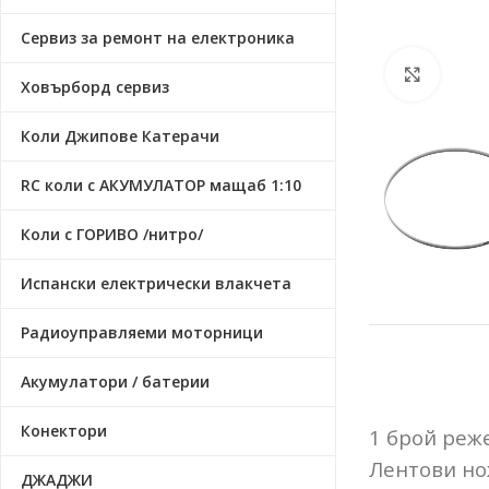
Сервиз за ремонт на електроника
Click t
Ховърборд сервиз
Коли Джипове Катерачи
RC коли с АКУМУЛАТОР мащаб 1:10
Коли с ГОРИВО /нитро/
Испански електрически влакчета
Радиоуправляеми моторници
Акумулатори / батерии
Конектори
1 брой реж
Лентови нож
ДЖАДЖИ