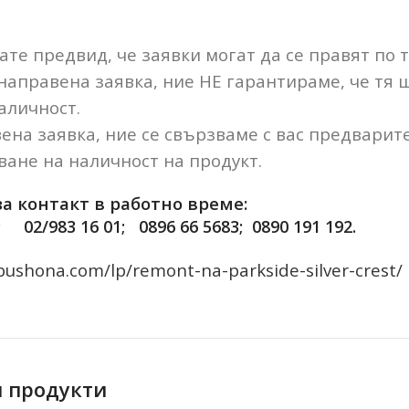
те предвид, че заявки могат да се правят по 
 направена заявка, ние НЕ гарантираме, че тя
аличност.
ена заявка, ние се свързваме с вас предварит
ане на наличност на продукт.
а контакт в работно време:
; 02/983 16 01; 0896 66 5683; 0890 191 192.
bushona.com/lp/remont-na-parkside-silver-crest/
 продукти