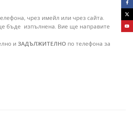
Face
X
телефона, чрез имейл или чрез сайта.
 ще бъде изпълнена. Вие ще направите
YouT
елно и
ЗАДЪЛЖИТЕЛНО
по телефона за