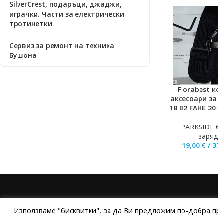
SilverCrest, подаръци, джаджи,
играчки. Части за електрически
тротинетки
Сервиз за ремонт на техника
Бушона
Florabest 
ДОБАВЯНЕ В К
аксесоари за
18 B2 FAHE 20
PARKSIDE 
заряд
19,00
€
/
3
НАЧАЛО
ОБЩИ УСЛОВИЯ
УСЛОВИЯ И ПРАВИЛ
Използваме "бисквитки", за да Ви предложим по-добра п