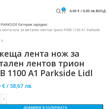
0
0,00
€
/
0,00
лв.
ВХОД
PARKSIDE батерии зарядни
 лента нож за метален лентов трион PMB 1100 A1 Parkside
жеща лента нож за
тален лентов трион
 1100 A1 Parkside Lidl
0
€
/
58,67
лв.
ДОБАВЯНЕ В КОЛИЧКАТА