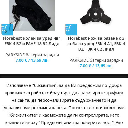
Florabest колан за уред 4в1
Florabest нож за рязане с 3
FBK 4 B2 и FAHE 18 B2 Лидл
зъба за уред FBK 4 A1, FBK 4
B2, FBK 4 C2 Лидл
PARKSIDE батерии зарядни
7,00
€
/
13,69
лв.
PARKSIDE батерии зарядни
7,00
€
/
13,69
лв.
Използваме "бисквитки", за да Ви предложим по-добра
НАЧАЛО
ОБЩИ УСЛОВИЯ
УСЛОВИЯ И ПРАВИЛА
практическа работа с браузъра, да анализирате трафика
на сайта, да персонализирате съдържанието и да
ПОЛИТИКА НА БИСКВИТКИТЕ
ПОЛИТИКА ЗА ПОВЕРИТЕЛНОСТ
управляваме рекламни карета. Прочетете как използваме
НАЧИНИ НА ПЛАЩАНЕ
ИЗПРАТЕТЕ ЗАПИТВАНЕ
"бисквитките" и как можете да ги контролирате, като
кликнете върху "Предпочитания за поверителност". Ако