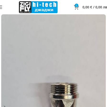
0
0,00
€
/
0,00
лв