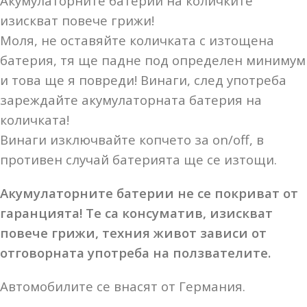
Акумулаторните батерии на количките
изискват повече грижи!
Моля, не оставяйте количката с изтощена
батерия, тя ще падне под определен минимум
и това ще я повреди! Винаги, след употреба
зареждайте акумулаторната батерия на
количката!
Винаги изключвайте копчето за on/off, в
противен случай батерията ще се изтощи.
Акумулаторните батерии не се покриват от
гаранцията! Те са консуматив, изискват
повече грижи, техния живот зависи от
отговорната употреба на ползвателите.
Автомобилите се внасят от Германия.