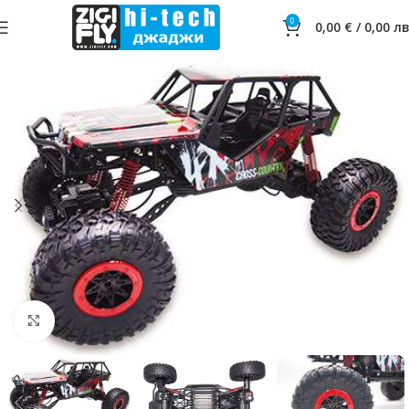
0
0,00
€
/
0,00
лв
Click to enlarge